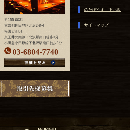
のたぼうず 下北沢
〒155-0031
サイトマップ
東京都世田谷区北沢2-8-4
松田ビルB1
京王井の頭線下北沢駅南口徒歩3分
小田急小田原線下北沢駅南口徒歩3分
03-6804-7740
M-BRIGHT