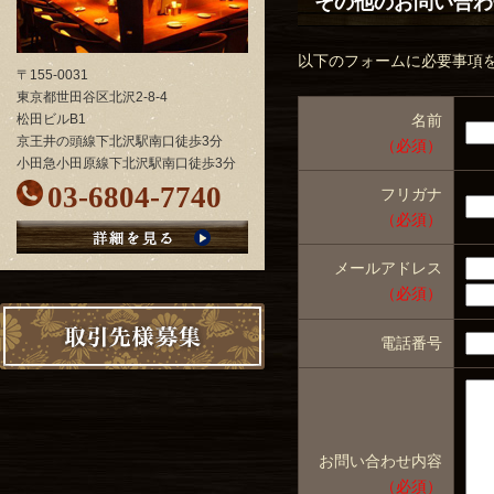
その他のお問い合わ
以下のフォームに必要事項
〒155-0031
東京都世田谷区北沢2-8-4
松田ビルB1
名前
京王井の頭線下北沢駅南口徒歩3分
（必須）
小田急小田原線下北沢駅南口徒歩3分
03-6804-7740
フリガナ
（必須）
メールアドレス
（必須）
電話番号
お問い合わせ内容
（必須）